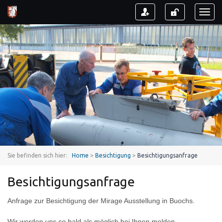
Toggl
naviga
Sie befinden sich hier:
Home
>
Besichtigung
>
Besichtigungsanfrage
Besichtigungsanfrage
Anfrage zur Besichtigung der Mirage Ausstellung in Buochs.
Wir werden uns so bald als möglich bei Ihnen melden.