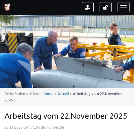
Toggl
naviga
Sie befinden sich hier:
Home
>
Aktuell
>
Arbeitstag vom 22.November
2025
Arbeitstag vom 22.November 2025
23.11.2025 09:47:16 | Bruno Kreuzer