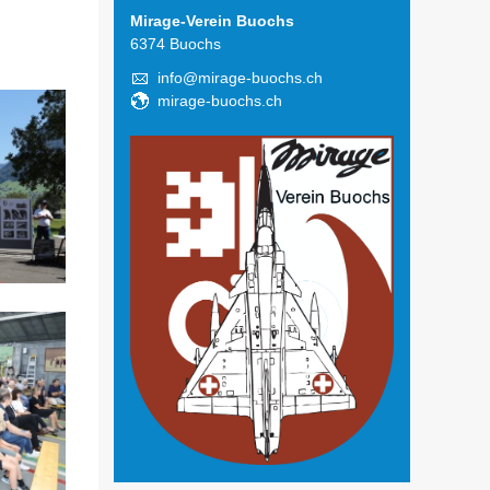
Mirage-Verein Buochs
6374 Buochs
info@mirage-buochs.ch
mirage-buochs.ch